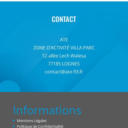
CONTACT
ATE
ZONE D’ACTIVITÉ VILLA PARC
12 allée Lech Walesa
77185 LOGNES
contact@ate-93.fr
Informations
Mentions Légales
Politique de Confidentialité