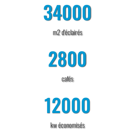
34000
m2 d'éclairés
2800
cafés
12000
kw économisés