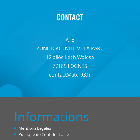
CONTACT
ATE
ZONE D’ACTIVITÉ VILLA PARC
12 allée Lech Walesa
77185 LOGNES
contact@ate-93.fr
Informations
Mentions Légales
Politique de Confidentialité